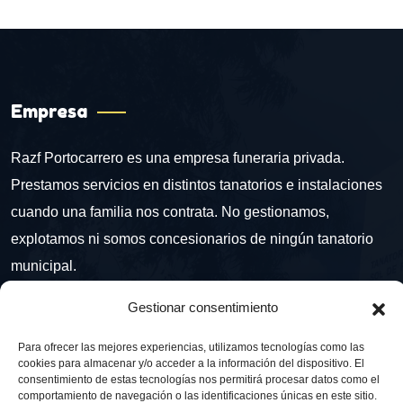
Empresa
Razf Portocarrero es una empresa funeraria privada.
Prestamos servicios en distintos tanatorios e instalaciones
cuando una familia nos contrata. No gestionamos,
explotamos ni somos concesionarios de ningún tanatorio
municipal.
Gestionar consentimiento
Contacto
Para ofrecer las mejores experiencias, utilizamos tecnologías como las
cookies para almacenar y/o acceder a la información del dispositivo. El
Ctra. del Doctoral, 16, 04006 Almería
consentimiento de estas tecnologías nos permitirá procesar datos como el
comportamiento de navegación o las identificaciones únicas en este sitio.